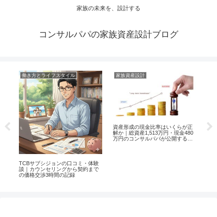
家族の未来を、設計する
コンサルパパの家族資産設計ブログ
働き方とライフスタイル
家族資産設計
家
資産形成の現金比率はいくらが正
子
解か｜総資産1,513万円・現金480
賄
万円のコンサルパパが公開する判
由
断基準
ボー
TCBサブシジョンの口コミ・体験
歳の
談｜カウンセリングから契約まで
した
の価格交渉3時間の記録