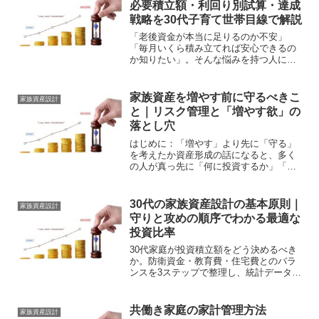
必要積立額・利回り別試算・達成
戦略を30代子育て世帯目線で解説
「老後資金が本当に足りるのか不安」
「毎月いくら積み立てれば安心できるの
か知りたい」。そんな悩みを持つ人に向
けて、老後純資産1.5億円を目標にした逆
算モデルを分かりやすく整理します。必
要積立額、利回り別試算、現実的な達成
家族資産を増やす前に守るべきこ
家族資産設計
戦略まで、家庭の資産設...
と｜リスク管理と「増やす欲」の
落とし穴
はじめに：「増やす」より先に「守る」
を考えたか資産形成の話になると、多く
の人が真っ先に「何に投資するか」「ど
う増やすか」を考えます。NISAを始め
る、株を買う、不動産を持つ——こうし
た行動自体は正しいのですが、その前に
30代の家族資産設計の基本原則｜
家族資産設計
「守り」の設計ができて...
守りと攻めの順序でわかる最適な
投資比率
30代家庭が投資積立額をどう決めるべき
か。防衛資金・教育費・住宅費とのバラ
ンスを3ステップで整理し、統計データと
の比較・具体的な資産配分モデルまで解
説します。
共働き家庭の家計管理方法
家族資産設計