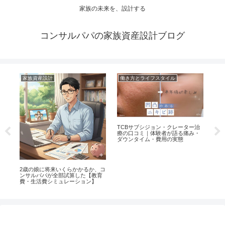
家族の未来を、設計する
コンサルパパの家族資産設計ブログ
家族資産設計
働き方とライフスタイル
家
TCBサブシジョン・クレーター治
イヤ
療の口コミ｜体験者が語る痛み・
原
ダウンタイム・費用の実態
ル
ボー
2歳の娘に将来いくらかかるか、コ
歳の
ンサルパパが全部試算した【教育
した
費・生活費シミュレーション】