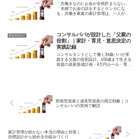
「共働きなのにお金が全然貯まらない」
「夫婦でお金の話をするとケンカにな
る」共働き家庭の家計管理は、一人が管
理する家庭よりもむしろ難しい側面があ
ります。2つの収入があるのに「どちらが
何を払うか」が曖昧なまま、気づけば月
末に残高が少なくなってい...
コンサルパパが設計した「父親の
家族資産設計
役割」｜家計・育児・意思決定の
実践記録
コンサルタントとして働く34歳パパが実
践する父親の役割設計。100歳まで生きる
前提の資産形成計画・4万円ルール・育児
の役割分担の仕組み化まで、リアルな実
体験を公開します。
防衛型資産と成長型資産の両立戦略｜コ
ンサルパパの実例で解説
家計管理が続かない本当の理由と対策｜
目標設計から始める仕組みづくり