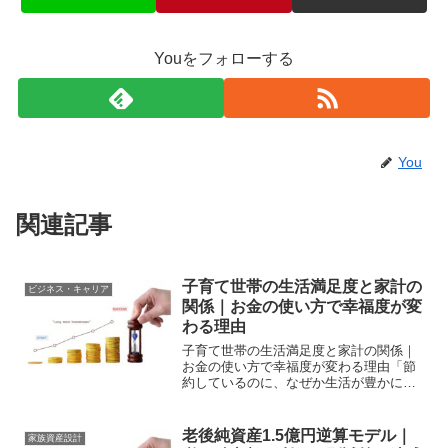
Youをフォローする
You
関連記事
子育て世帯の生活満足度と家計の
ビジネス・キャリア
関係｜お金の使い方で幸福度が変
わる理由
子育て世帯の生活満足度と家計の関係｜
お金の使い方で幸福度が変わる理由「節
約しているのに、なぜか生活が豊かに感
じない」家計を管理していると、数字は
改善しているはずなのに、どこか満足感
が低い——そんな状態に陥ることがあり
老後純資産1.5億円逆算モデル｜
家族資産設計
ます。逆に、支出が多くて...