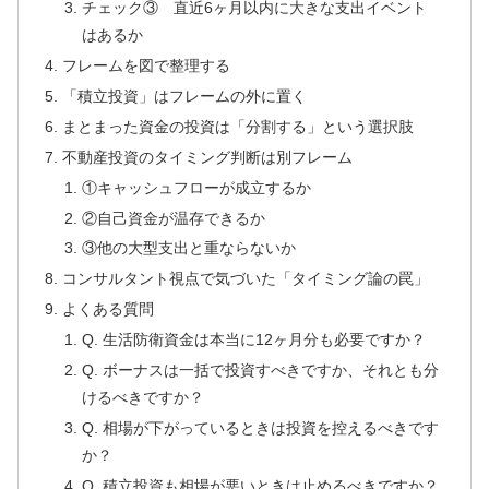
チェック③ 直近6ヶ月以内に大きな支出イベント
はあるか
フレームを図で整理する
「積立投資」はフレームの外に置く
まとまった資金の投資は「分割する」という選択肢
不動産投資のタイミング判断は別フレーム
①キャッシュフローが成立するか
②自己資金が温存できるか
③他の大型支出と重ならないか
コンサルタント視点で気づいた「タイミング論の罠」
よくある質問
Q. 生活防衛資金は本当に12ヶ月分も必要ですか？
Q. ボーナスは一括で投資すべきですか、それとも分
けるべきですか？
Q. 相場が下がっているときは投資を控えるべきです
か？
Q. 積立投資も相場が悪いときは止めるべきですか？